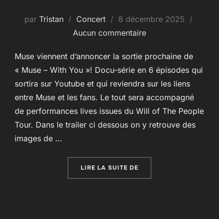
Publié
par
Tristan
Concert
8 décembre 2025
le
Aucun commentaire
Muse viennent d’annoncer la sortie prochaine de
« Muse – With You »! Docu-série en 6 épisodes qui
sortira sur Youtube et qui reviendra sur les liens
entre Muse et les fans. Le tout sera accompagné
de performances lives issues du Will of The People
Tour. Dans le trailer ci dessous on y retrouve des
images de …
« « MUSE – WITH YOU » 
LIRE LA SUITE DE