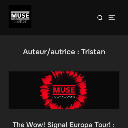
Aller
au
Rechercher :
PERMUT
contenu
Auteur/autrice :
Tristan
The Wow! Signal Europa Tour! :