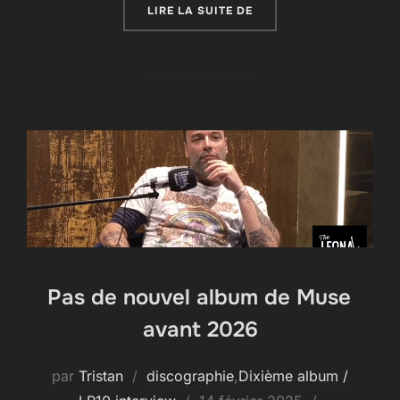
« MUSE DONNERONT UN 
LIRE LA SUITE DE
Pas de nouvel album de Muse
avant 2026
par
Tristan
discographie
,
Dixième album /
Publié