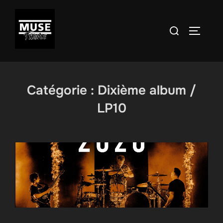
Aller
au
Rechercher :
PERMUT
contenu
Catégorie :
Dixième album /
LP10