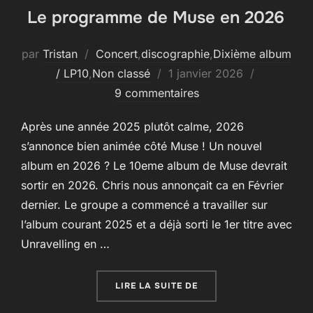
Le programme de Muse en 2026
par
Tristan
Concert
,
discographie
,
Dixième album
Publié
/ LP10
,
Non classé
1 janvier 2026
le
9 commentaires
Après une année 2025 plutôt calme, 2026
s’annonce bien animée côté Muse ! Un nouvel
album en 2026 ? Le 10eme album de Muse devrait
sortir en 2026. Chris nous annonçait ca en Février
dernier. Le groupe a commencé a travailler sur
l’album courant 2025 et a déjà sorti le 1er titre avec
Unravelling en …
« LE PROGRAMME DE MU
LIRE LA SUITE DE