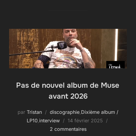
Pas de nouvel album de Muse
avant 2026
par
Tristan
discographie
,
Dixième album /
Publié
LP10
,
interview
14 février 2025
le
2 commentaires