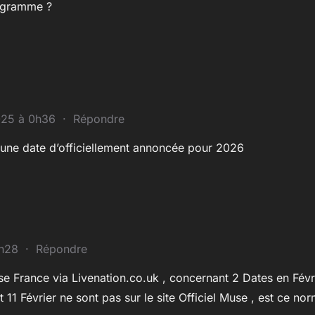
rogramme ?
025 à 0h36
·
Répondre
ucune date d’officiellement annoncée pour 2026
5h28
·
Répondre
use France via Livenation.co.uk , concernant 2 Dates en Févri
t 11 Février ne sont pas sur le site Officiel Muse , est ce no