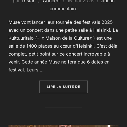
Publié
par
Tristan
Concert
16 mai 2025
Aucun
le
commentaire
Muse vont lancer leur tournée des festivals 2025
avec un concert dans une petite salle à Helsinki. La
Kulttuuritalo (= « Maison de la Culture« ) est une
salle de 1400 places au cœur d’Helsinki. C’est déjà
complet, petit point sur ce concert incroyable à
venir. Cette année Muse ne fera que 6 dates en
festival. Leurs …
« MUSE DONNERONT UN 
LIRE LA SUITE DE