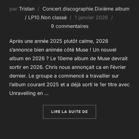
par
Tristan
Concert
,
discographie
,
Dixième album
Publié
/ LP10
,
Non classé
1 janvier 2026
le
9 commentaires
Après une année 2025 plutôt calme, 2026
s’annonce bien animée côté Muse ! Un nouvel
album en 2026 ? Le 10eme album de Muse devrait
sortir en 2026. Chris nous annonçait ca en Février
dernier. Le groupe a commencé a travailler sur
l’album courant 2025 et a déjà sorti le 1er titre avec
Unravelling en …
« LE PROGRAMME DE MU
LIRE LA SUITE DE