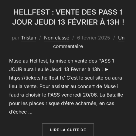
HELLFEST : VENTE DES PASS 1
JOUR JEUDI 13 FÉVRIER À 13H !
Publié
par
Tristan
Non classé
6 février 2025
Un
le
commentaire
Muse au Hellfest, la mise en vente des PASS 1
JOUR aura lieu le Jeudi 13 Février à 13h ! ►
https://tickets.hellfest.fr/ C’est le seul site ou aura
lieu la vente. Pour assister au concert de Muse il
faudra choisir le PASS vendredi 20/06. La Bataille
pour les places risque d’être acharnée, en cas
d’échec …
« HELLFEST : VENTE DES
LIRE LA SUITE DE