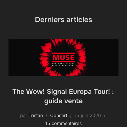
contenu
Derniers articles
The Wow! Signal Europa Tour! :
guide vente
Publié
par
Tristan
Concert
15 juin 2026
le
15 commentaires