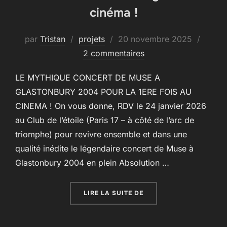
cinéma !
Publié
par
Tristan
projets
20 novembre 2025
le
2 commentaires
LE MYTHIQUE CONCERT DE MUSE A
GLASTONBURY 2004 POUR LA 1ERE FOIS AU
CINEMA ! On vous donne, RDV le 24 janvier 2026
au Club de l’étoile (Paris 17 – à côté de l’arc de
triomphe) pour revivre ensemble et dans une
qualité inédite le légendaire concert de Muse à
Glastonbury 2004 en plein Absolution …
« MUSE LIVE AT GLAST
LIRE LA SUITE DE