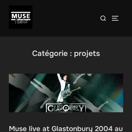
Aller
au
Rechercher :
PERMUT
contenu
Catégorie :
projets
Muse live at Glastonbury 2004 au