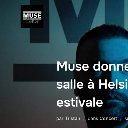
Aller
au
contenu
Muse donne
salle à Hels
estivale
par
Tristan
dans
Concert
s