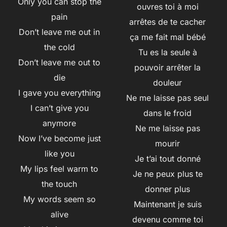
Only you can stop the
ouvres toi à moi
pain
arrêtes de te cacher
Don’t leave me out in
ça me fait mal bébé
the cold
Tu es la seule à
Don’t leave me out to
pouvoir arrêter la
die
douleur
I gave you everything
Ne me laisse pas seul
I can’t give you
dans le froid
anymore
Ne me laisse pas
Now I’ve become just
mourir
like you
Je t’ai tout donné
My lips feel warm to
Je ne peux plus te
the touch
donner plus
My words seem so
Maintenant je suis
alive
devenu comme toi