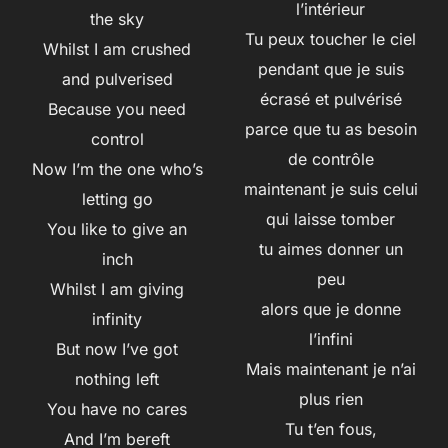
l’intérieur
the sky
Tu peux toucher le ciel
Whilst I am crushed
pendant que je suis
and pulverised
écrasé et pulvérisé
Because you need
parce que tu as besoin
control
de contrôle
Now I’m the one who’s
maintenant je suis celui
letting go
qui laisse tomber
You like to give an
tu aimes donner un
inch
peu
Whilst I am giving
alors que je donne
infinity
l’infini
But now I’ve got
Mais maintenant je n’ai
nothing left
plus rien
You have no cares
Tu t’en fous,
And I’m bereft