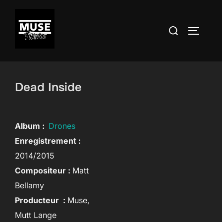
Aller
au
Rechercher :
PERMUT
contenu
Dead Inside
Album :
Drones
Enregistrement :
2014/2015
Compositeur :
Matt
Bellamy
Producteur :
Muse,
Mutt Lange