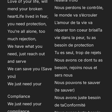
restera froid
Love of your life, will
Nous perdons le contrôle,
mend your broken
le monde va s’écrouler
heartLife lived in fear,
L’amour de ta vie va
you need protection,
réparer ton coeur briséTa
You’re all alone, too
vie dans la peur, tu as
much rejection,
besoin de protection
We have what you
Tu es seul, trop de rejets
need, just reach out
Nous avons ce dont tu as
and serve
besoin, rejoins nous et
We can save you (Save
sers nous
you)
Nous pouvons te sauver
We just need your
(te sauver)
Compliance
Nous avons juste besoin
We just need your
de taConformité
compliance