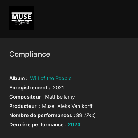
Aller
au
contenu
Compliance
Album :
Will of the People
Enregistrement :
2021
Compositeur :
Matt Bellamy
Producteur :
Muse, Aleks Van korff
Nombre de performances :
89
(74
e
)
Dernière performance :
2023