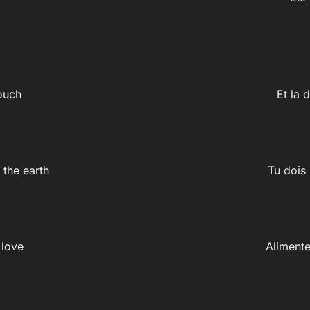
touch
Et la 
 the earth
Tu dois 
 love
Alimente