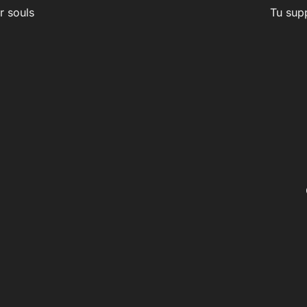
ir souls
Tu supp