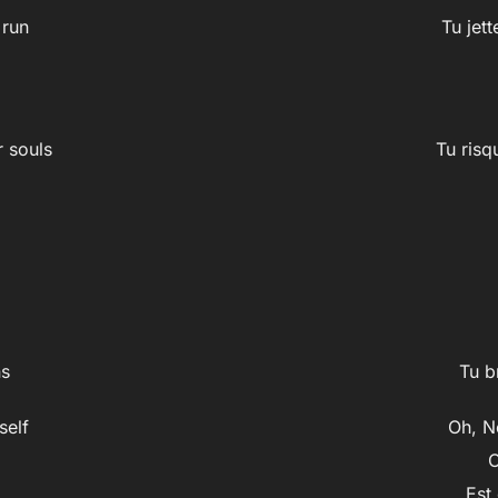
 run
Tu jett
r souls
Tu risq
ns
Tu b
self
Oh, N
C
Est