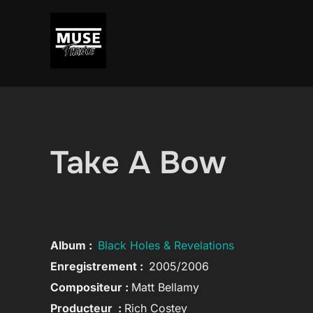
Aller
au
contenu
Take A Bow
Album :
Black Holes & Revelations
Enregistrement :
2005/
2006
Compositeur :
Matt Bellamy
Producteur :
Rich Costey