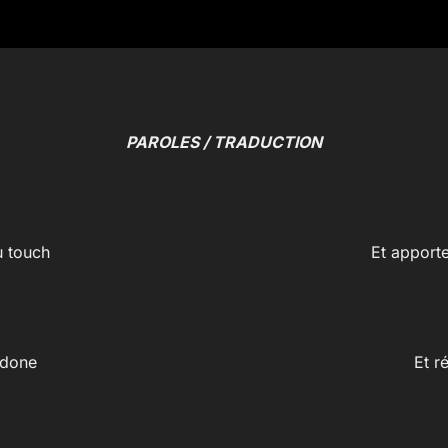
PAROLES / TRADUCTION
u touch
Et apporte
 done
Et r