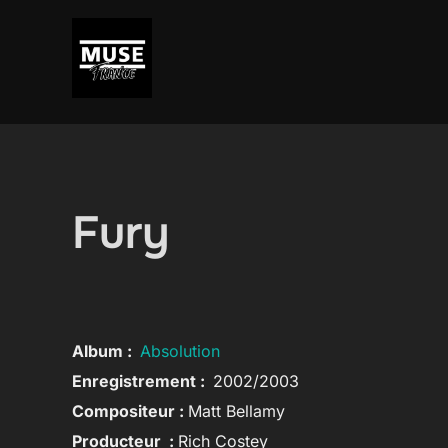
Aller
au
contenu
Fury
Album :
Absolution
Enregistrement :
2002/
2003
Compositeur :
Matt Bellamy
Producteur :
Rich Costey