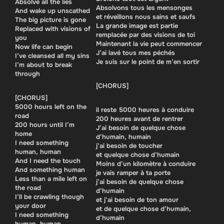
Absolve all the lies
Absolvons tous les mensonges
And wake up unscathed
et réveillons nous sains et saufs
The big picture is gone
La grande image est partie
Replaced with visions of
remplacée par des visions de toi
you
Maintenant la vie peut commencer
Now life can begin
J’ai lavé tous mes péchés
I’ve cleansed all my sins
Je suis sur le point de m’en sortir
I’m about to break
through
[CHORUS]
[CHORUS]
5000 hours left on the
il reste 5000 heures à conduire
road
200 heures avant de rentrer
200 hours until I’m
J’ai besoin de quelque chose
home
d’humain, humain
I need something
j’ai besoin de toucher
human, human
et quelque chose d’humain
And I need the touch
Moins d’un kilomètre à conduire
And something human
je vais ramper à ta porte
Less than a mile left on
j’ai besoin de quelque chose
the road
d’humain
I’ll be crawling though
et j’ai besoin de ton amour
your door
et de quelque chose d’humain,
I need something
d’humain
human, human