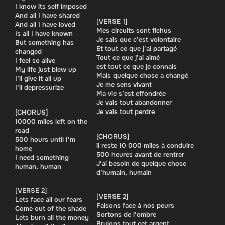
I know its self imposed
And all I have shared
[VERSE 1]
And all I have loved
Mes circuits sont fichus
Is all I have known
Je sais que c’est volontaire
But something has
Et tout ce que j’ai partagé
changed
Tout ce que j’ai aimé
I feel so alive
est tout ce que je connais
My life just blew up
Mais quelque chose a changé
I’ll give it all up
Je me sens vivant
I’ll depressurize
Ma vie s’est effondrée
Je vais tout abandonner
Je vais tout perdre
[CHORUS]
10000 miles left on the
road
[CHORUS]
500 hours until I’m
il reste 10 000 miles à conduire
home
500 heures avant de rentrer
I need something
J’ai besoin de quelque chose
human, human
d’humain, humain
[VERSE 2]
[VERSE 2]
Lets face all our fears
Faisons face à nos peurs
Come out of the shade
Sortons de l’ombre
Lets burn all the money
Brulons tout cet argent