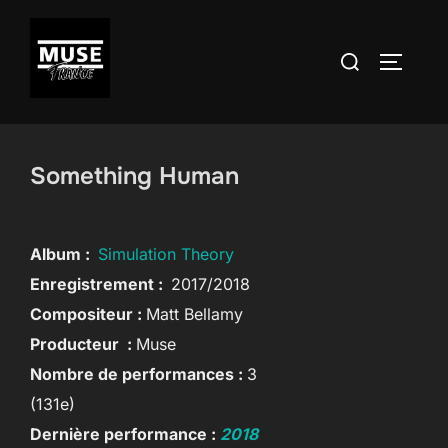
Aller
au
Rechercher :
PERMUT
contenu
Something Human
Album :
Simulation Theory
Enregistrement :
2017/2018
Compositeur :
Matt Bellamy
Producteur :
Muse
Nombre de performances :
3
(131e)
Dernière performance :
2018