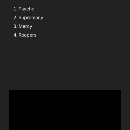
Psycho
Supremacy
Mercy
Reapers