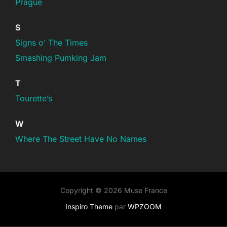
Prague
S
Signs o’ The Times
Smashing Pumking Jam
T
Tourette’s
W
Where The Street Have No Names
Copyright © 2026 Muse France
Inspiro Theme
par
WPZOOM