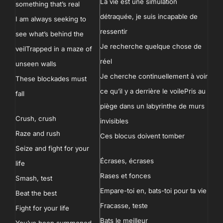
La vie est une simulation
something that’s real
détraquée, je suis incapable de
I am always seeking to
ressentir
see what’s behind the
Je recherche quelque chose de
veil
Trapped in a maze of
réel
unseen walls
Je cherche continuellement à voir
These blockades must
ce qu’il y a derrière le voile
Pris au
fall
piège dans un labyrinthe de murs
Crush, crush
invisibles
Raze and rush
Ces blocus doivent tomber
Seize and fight for your
Écrases, écrases
life
Rases et fonces
Smash, test
Empare-toi en, bats-toi pour ta vie
Beat the best
Fracasse, teste
Fight for your life
Bats le meilleur