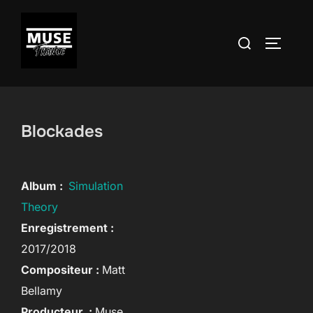
Aller
au
Rechercher :
PERMUT
contenu
Blockades
Album :
Simulation
Theory
Enregistrement :
2017/2018
Compositeur :
Matt
Bellamy
Producteur :
Muse