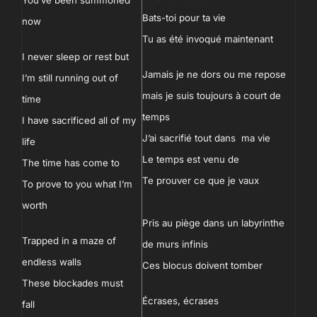
You’ve been summoned
Bats-toi pour ta vie
now
Tu as été invoqué maintenant
I never sleep or rest but
Jamais je ne dors ou me repose
I’m still running out of
mais je suis toujours à court de
time
temps
I have sacrificed all of my
J’ai sacrifié tout dans ma vie
life
Le temps est venu de
The time has come to
Te prouver ce que je vaux
To prove to you what I’m
worth
Pris au piège dans un labyrinthe
Trapped in a maze of
de murs infinis
endless walls
Ces blocus doivent tomber
These blockades must
Écrases, écrases
fall